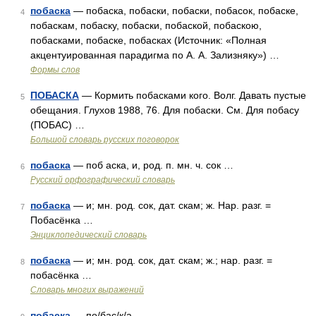
побаска
— побаска, побаски, побаски, побасок, побаске,
4
побаскам, побаску, побаски, побаской, побаскою,
побасками, побаске, побасках (Источник: «Полная
акцентуированная парадигма по А. А. Зализняку») …
Формы слов
ПОБАСКА
— Кормить побасками кого. Волг. Давать пустые
5
обещания. Глухов 1988, 76. Для побаски. См. Для побасу
(ПОБАС) …
Большой словарь русских поговорок
побаска
— поб аска, и, род. п. мн. ч. сок …
6
Русский орфографический словарь
побаска
— и; мн. род. сок, дат. скам; ж. Нар. разг. =
7
Побасёнка …
Энциклопедический словарь
побаска
— и; мн. род. сок, дат. скам; ж.; нар. разг. =
8
побасёнка …
Словарь многих выражений
побаска
— по/бас/к/а …