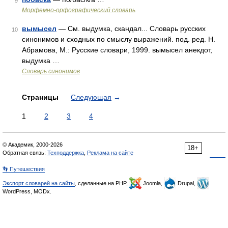
9
Морфемно-орфографический словарь
вымысел
— См. выдумка, скандал... Словарь русских
10
синонимов и сходных по смыслу выражений. под. ред. Н.
Абрамова, М.: Русские словари, 1999. вымысел анекдот,
выдумка …
Словарь синонимов
Страницы
Следующая
→
1
2
3
4
© Академик, 2000-2026
18+
Обратная связь:
Техподдержка
,
Реклама на сайте
👣 Путешествия
Экспорт словарей на сайты
, сделанные на PHP,
Joomla,
Drupal,
WordPress, MODx.